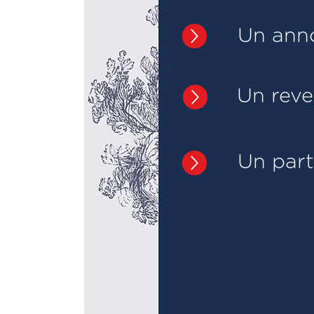
Un ann
Un reve
Un parti