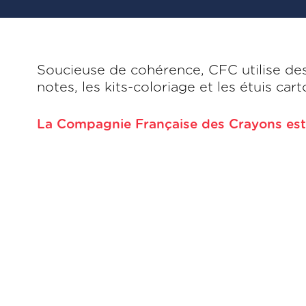
Soucieuse de cohérence, CFC utilise des 
notes, les kits-coloriage et les étuis car
La Compagnie Française des Crayons est 
Label, 
Héritière de ce savoir-faire séculaire, 
reçoit en 2011 le label «Entreprise du P